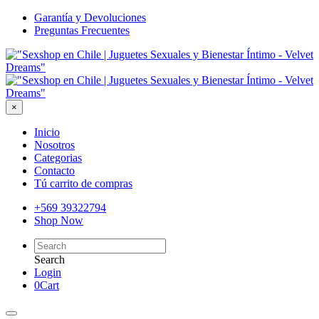
Garantía y Devoluciones
Preguntas Frecuentes
×
Inicio
Nosotros
Categorias
Contacto
Tú carrito de compras
+569 39322794
Shop Now
Search
Login
0
Cart