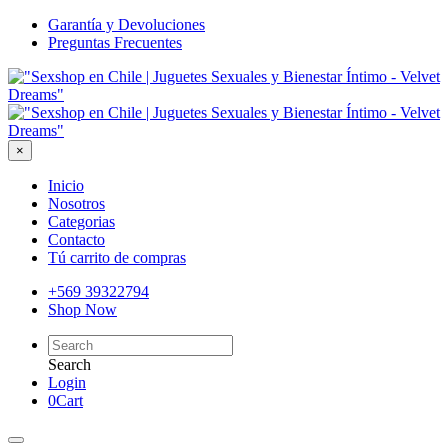
Garantía y Devoluciones
Preguntas Frecuentes
×
Inicio
Nosotros
Categorias
Contacto
Tú carrito de compras
+569 39322794
Shop Now
Search
Login
0
Cart